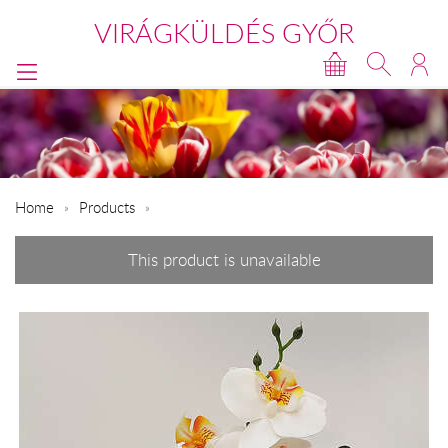
VIRÁGKÜLDÉS GYŐR
Home
Products
This product is unavailable