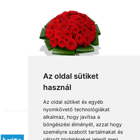
Az oldal sütiket
használ
from HUF135,800
Az oldal sütiket és egyéb
nyomkövető technológiákat
alkalmaz, hogy javítsa a
böngészési élményét, azzal hogy
Accepted payment methods
személyre szabott tartalmakat és
célzott hirdetéseket jelenít meg,