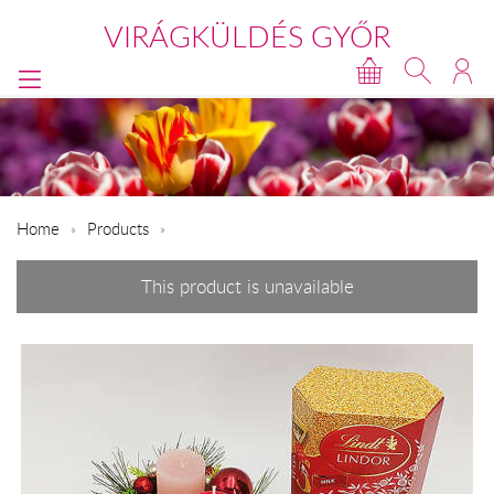
VIRÁGKÜLDÉS GYŐR
Home
Products
This product is unavailable