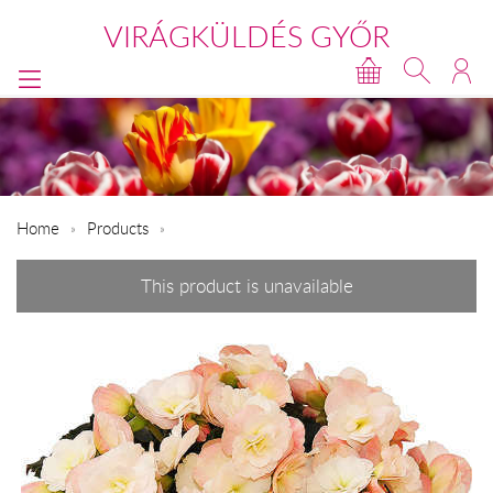
VIRÁGKÜLDÉS GYŐR
Home
Products
This product is unavailable