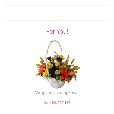
For You!
Virágvarázs virágkosár
from HUF27,160