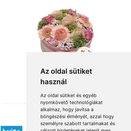
Az oldal sütiket
használ
from HUF24,960
Az oldal sütiket és egyéb
nyomkövető technológiákat
alkalmaz, hogy javítsa a
böngészési élményét, azzal hogy
Accepted payment methods
személyre szabott tartalmakat és
célzott hirdetéseket jelenít meg,