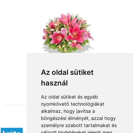
Az oldal sütiket
használ
from HUF28,800
Az oldal sütiket és egyéb
nyomkövető technológiákat
alkalmaz, hogy javítsa a
böngészési élményét, azzal hogy
Accepted payment methods
személyre szabott tartalmakat és
célzott hirdetéseket jelenít meg,