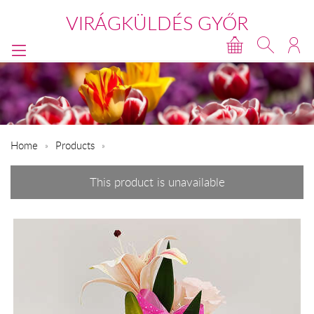
VIRÁGKÜLDÉS GYŐR
Home
Products
This product is unavailable