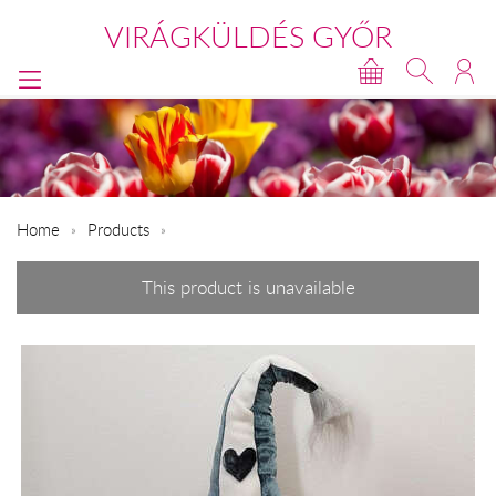
VIRÁGKÜLDÉS GYŐR
Home
Products
This product is unavailable