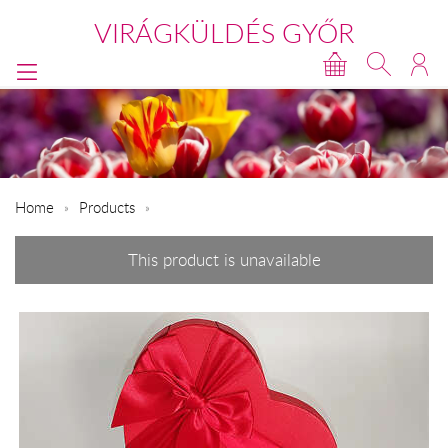
VIRÁGKÜLDÉS GYŐR
Home
Products
This product is unavailable