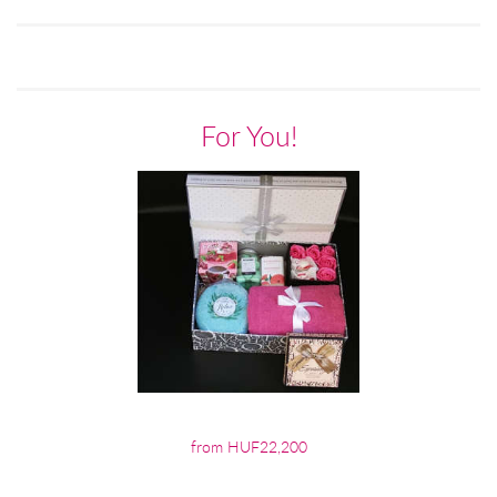
For You!
from HUF22,200