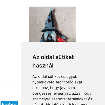
Az oldal sütiket
használ
from HUF18,360
Az oldal sütiket és egyéb
nyomkövető technológiákat
alkalmaz, hogy javítsa a
böngészési élményét, azzal hogy
Accepted payment methods
személyre szabott tartalmakat és
célzott hirdetéseket jelenít meg,