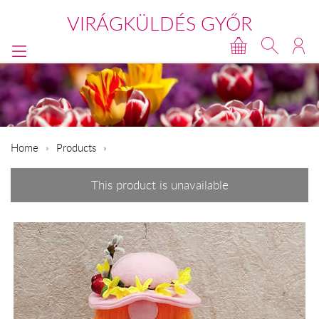
VIRÁGKÜLDÉS GYŐR
Home
Products
This product is unavailable