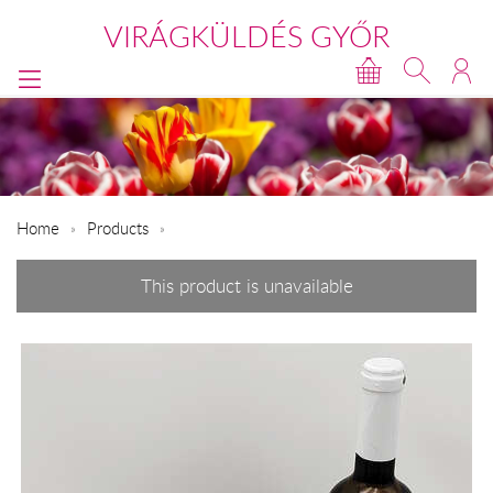
VIRÁGKÜLDÉS GYŐR
Home
Products
This product is unavailable