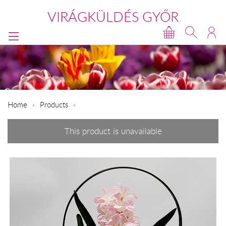
VIRÁGKÜLDÉS GYŐR
Home
Products
This product is unavailable