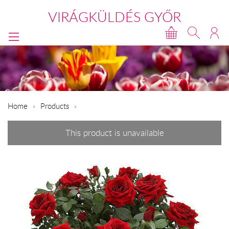
VIRÁGKÜLDÉS GYŐR
Home
Products
This product is unavailable