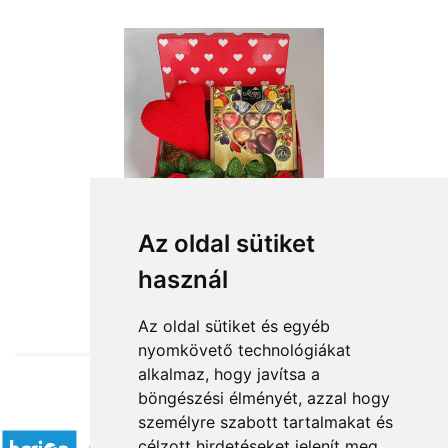
Az oldal sütiket
használ
from HUF14,880
Az oldal sütiket és egyéb
nyomkövető technológiákat
alkalmaz, hogy javítsa a
böngészési élményét, azzal hogy
Accepted payment methods
személyre szabott tartalmakat és
célzott hirdetéseket jelenít meg,