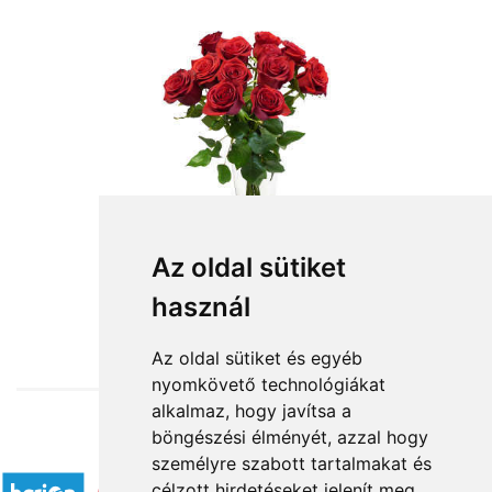
Az oldal sütiket
használ
from HUF4,080
Az oldal sütiket és egyéb
nyomkövető technológiákat
alkalmaz, hogy javítsa a
böngészési élményét, azzal hogy
Accepted payment methods
személyre szabott tartalmakat és
célzott hirdetéseket jelenít meg,