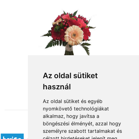
Az oldal sütiket
használ
from HUF19,400
Az oldal sütiket és egyéb
nyomkövető technológiákat
alkalmaz, hogy javítsa a
böngészési élményét, azzal hogy
Accepted payment methods
személyre szabott tartalmakat és
célzott hirdetéseket jelenít meg,