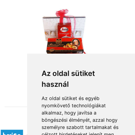
Az oldal sütiket
használ
from HUF13,640
Az oldal sütiket és egyéb
nyomkövető technológiákat
alkalmaz, hogy javítsa a
böngészési élményét, azzal hogy
Accepted payment methods
személyre szabott tartalmakat és
célzott hirdetéseket jelenít meg,