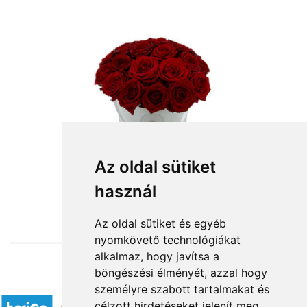
Az oldal sütiket
használ
from HUF56,400
Az oldal sütiket és egyéb
nyomkövető technológiákat
alkalmaz, hogy javítsa a
böngészési élményét, azzal hogy
Accepted payment methods
személyre szabott tartalmakat és
célzott hirdetéseket jelenít meg,